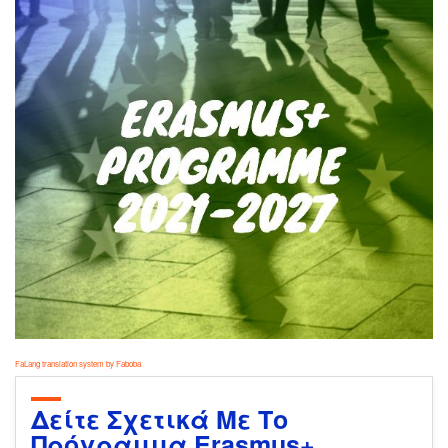
FaLang translation system by Faboba
Δείτε Σχετικά Με Το
Πρόγραμμα Erasmus+